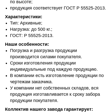
по высоте;
продукция соответствует ГОСТ Р 55525-2013.
Характеристики:
Тип: Архивные;
Нагрузка: до 500 кг.;
ГОСТ: Р 55525-2013.
Наши особенности:
Погрузка и разгрузка продукции
производится силами покупателя.
Сроки изготовления продукции
Мы позаботимся о
индивидуальные под каждую продукцию.
воплощении вашей идеи в
В компании есть изготовление продукции по
жизнь
чертежам заказчика.
У компании нет собственных складов, вся
+7(383)350-76-98
продукция изготавливается к сроку забора
продукции покупателя.
+7(952)908-98-86
Пн - Пт: 7.30 - 17.00
Коллектив нашего завода гарантирует: