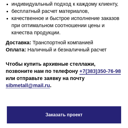
Новосибирск, ул Олимпийская, д. 37, к1.
индивидуальный подход к каждому клиенту,
бесплатный расчет материалов,
sibmetall@mail.ru
качественное и быстрое исполнение заказов
при оптимальном соотношении цены и
качества продукции.
Политика конфиденциальности
Доставка:
Транспортной компанией
Оплата:
Наличный и безналичный расчет
Оставить заявку
Чтобы купить архивные стеллажи,
позвоните нам по телефону
+7(383)350-76-98
или отправьте заявку на почту
sibmetall@mail.r
u
.
Заказать проект