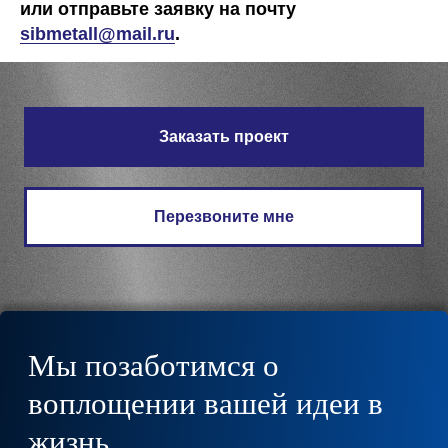
или отправьте заявку на почту
Оставить заявку
sibmetall@mail.r
u
.
Заказать проект
Перезвоните мне