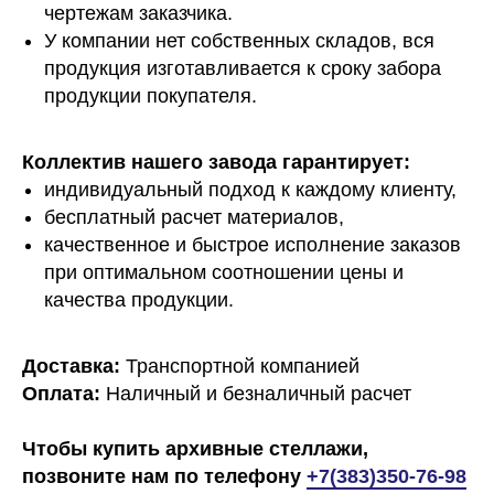
чертежам заказчика.
У компании нет собственных складов, вся
продукция изготавливается к сроку забора
Мы позаботимся о
продукции покупателя.
воплощении вашей идеи в
жизнь
Коллектив нашего завода гарантирует:
индивидуальный подход к каждому клиенту,
+7(383)350-76-98
бесплатный расчет материалов,
+7(952)908-98-86
качественное и быстрое исполнение заказов
при оптимальном соотношении цены и
Пн - Пт: 7.30 - 17.00
Новосибирск, ул Олимпийская, д. 37, к1.
качества продукции.
sibmetall@mail.ru
Доставка:
Транспортной компанией
Оплата:
Наличный и безналичный расчет
Политика конфиденциальности
Чтобы купить архивные стеллажи,
позвоните нам по телефону
+7(383)350-76-98